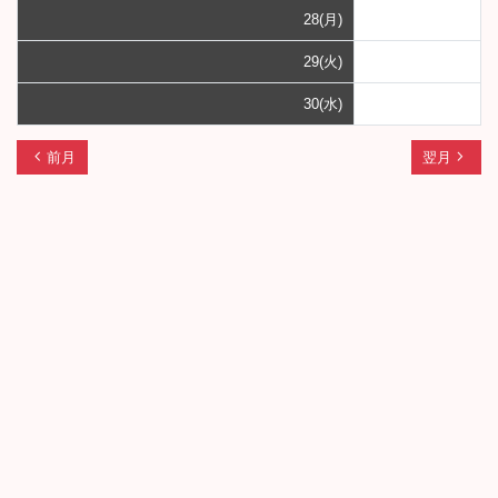
28(月)
29(火)
30(水)
chevron_left
navigate_next
前月
翌月