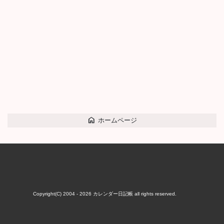
home
ホームページ
Copyright(C) 2004 - 2026
カレンダー日記帳
all rights reserved.