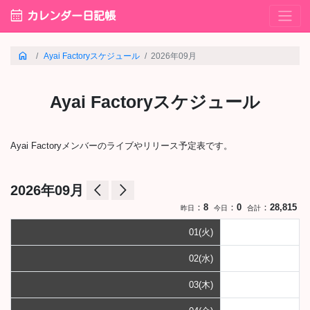
calendar_month
カレンダー日記帳
home
Ayai Factoryスケジュール
2026年09月
Ayai Factoryスケジュール
Ayai Factoryメンバーのライブやリリース予定表です。
arrow_back_ios
arrow_forward_ios
2026年09月
：
8
：
0
：
28,815
昨日
今日
合計
01(火)
02(水)
03(木)